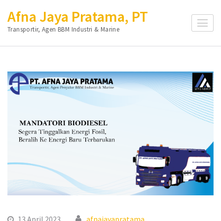
Lompat
Afna Jaya Pratama, PT
ke
Transportir, Agen BBM Industri & Marine
konten
(Tekan
Enter)
13 April 2023
afnajayapratama