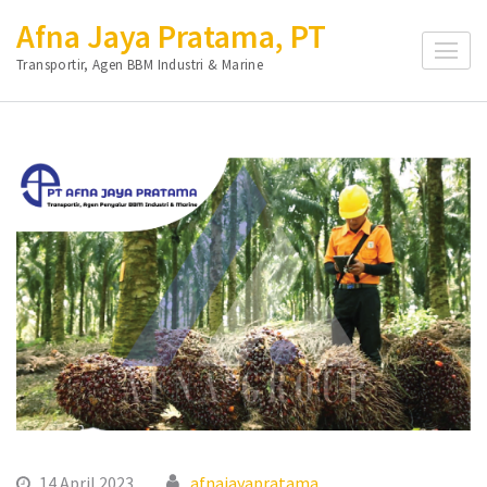
Lompat
Afna Jaya Pratama, PT
ke
Transportir, Agen BBM Industri & Marine
konten
(Tekan
Enter)
14 April 2023
afnajayapratama