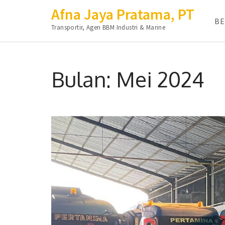
Afna Jaya Pratama, PT
B
Transportir, Agen BBM Industri & Marine
Lompat
ke
Bulan:
Mei 2024
konten
(Tekan
Enter)