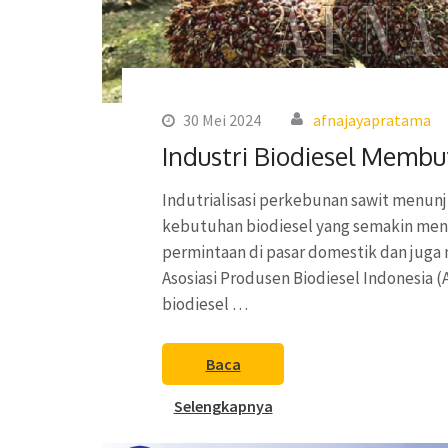
30 Mei 2024
afnajayapratama
Industri Biodiesel Memb
Indutrialisasi perkebunan sawit menunjuk
kebutuhan biodiesel yang semakin menin
permintaan di pasar domestik dan juga 
Asosiasi Produsen Biodiesel Indonesia
biodiesel …
Baca
Selengkapnya