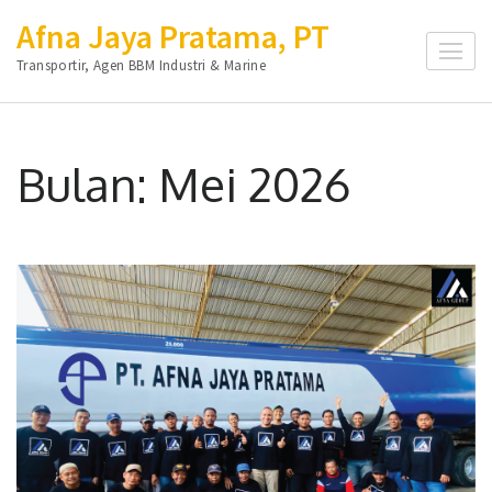
Lompat
Afna Jaya Pratama, PT
ke
Transportir, Agen BBM Industri & Marine
konten
(Tekan
Enter)
Bulan:
Mei 2026