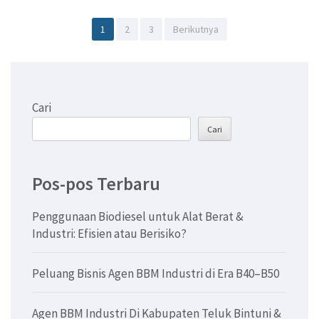
Paginasi
Halaman
Halaman
Halaman
1
2
3
Berikutnya
pos
Cari
Cari
Pos-pos Terbaru
Penggunaan Biodiesel untuk Alat Berat &
Industri: Efisien atau Berisiko?
Peluang Bisnis Agen BBM Industri di Era B40–B50
Agen BBM Industri Di Kabupaten Teluk Bintuni &