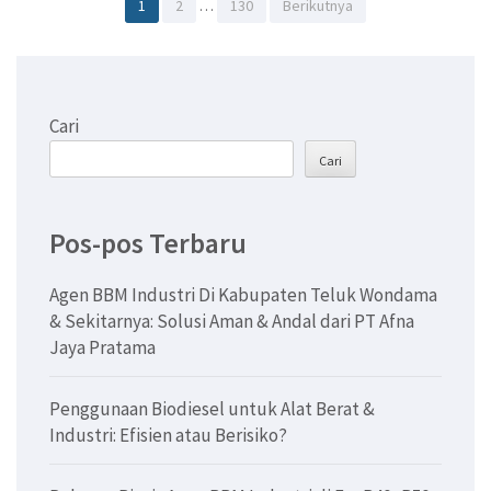
Paginasi
Halaman
Halaman
Halaman
1
2
…
130
Berikutnya
pos
Cari
Cari
Pos-pos Terbaru
Agen BBM Industri Di Kabupaten Teluk Wondama
& Sekitarnya: Solusi Aman & Andal dari PT Afna
Jaya Pratama
Penggunaan Biodiesel untuk Alat Berat &
Industri: Efisien atau Berisiko?