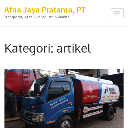
Lompat
Afna Jaya Pratama, PT
ke
Transportir, Agen BBM Industri & Marine
konten
(Tekan
Enter)
Kategori:
artikel