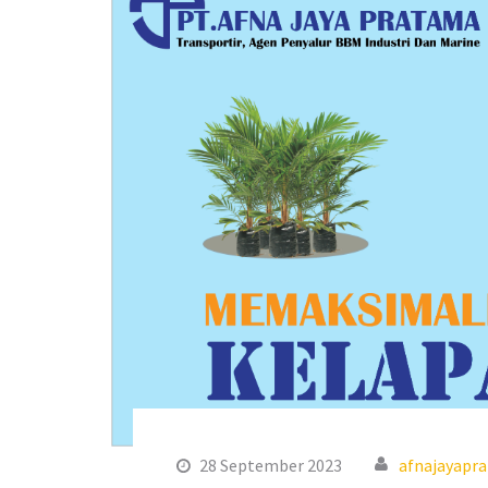
28 September 2023
afnajayapr