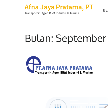
Afna Jaya Pratama, PT
B
Transportir, Agen BBM Industri & Marine
Lompat
ke
Bulan:
September
konten
(Tekan
Enter)