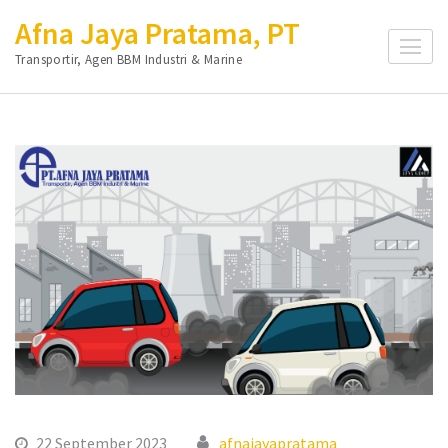
Lompat
Afna Jaya Pratama, PT
ke
Transportir, Agen BBM Industri & Marine
konten
(Tekan
Enter)
22 September 2023
afnajayapratama