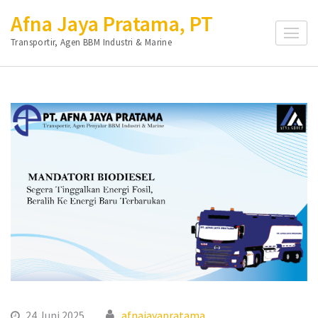
Lompat
Afna Jaya Pratama, PT
ke
Transportir, Agen BBM Industri & Marine
konten
(Tekan
Enter)
24 Juni 2025
afnajayapratama