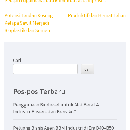
Pelajari bagaimana data komentar Anda diproses
Navigasi
Potensi Tandan Kosong
Produktif dan Hemat Lahan
pos
Kelapa Sawit Menjadi
Bioplastik dan Semen
Cari
Cari
Pos-pos Terbaru
Penggunaan Biodiesel untuk Alat Berat &
Industri: Efisien atau Berisiko?
Peluang Bisnis Agen BBM Industri di Era B40–B50