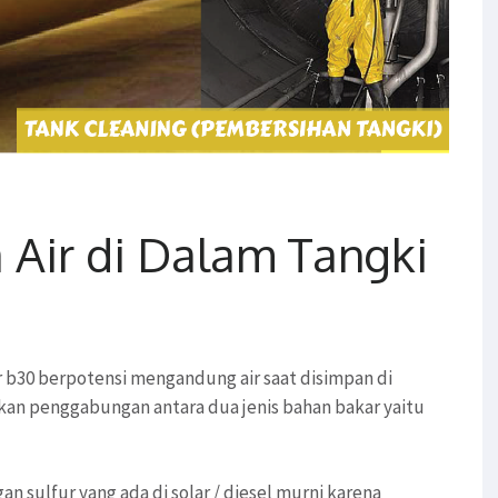
 Air di Dalam Tangki
r b30 berpotensi mengandung air saat disimpan di
akan penggabungan antara dua jenis bahan bakar yaitu
n sulfur yang ada di solar / diesel murni karena