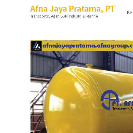
Afna Jaya Pratama, PT
B
Transportir, Agen BBM Industri & Marine
Lompat
ke
konten
(Tekan
Enter)