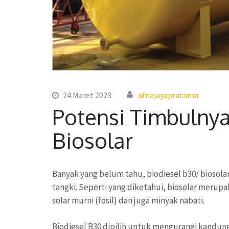
24 Maret 2023
afnajayapratama
Potensi Timbulnya
Biosolar
Banyak yang belum tahu, biodiesel b30/ biosola
tangki. Seperti yang diketahui, biosolar merup
solar murni (fosil) dan juga minyak nabati.
Biodiesel B30 dipilih untuk mengurangi kandunga