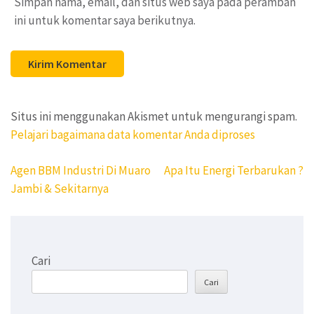
Simpan nama, email, dan situs web saya pada peramban
ini untuk komentar saya berikutnya.
Situs ini menggunakan Akismet untuk mengurangi spam.
Pelajari bagaimana data komentar Anda diproses
Navigasi
Agen BBM Industri Di Muaro
Apa Itu Energi Terbarukan ?
pos
Jambi & Sekitarnya
Cari
Cari