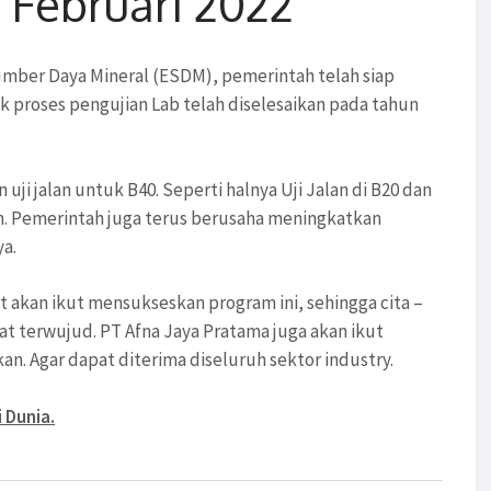
 Februari 2022
mber Daya Mineral (ESDM), pemerintah telah siap
k proses pengujian Lab telah diselesaikan pada tahun
ji jalan untuk B40. Seperti halnya Uji Jalan di B20 dan
lan. Pemerintah juga terus berusaha meningkatkan
ya.
 akan ikut mensukseskan program ini, sehingga cita –
at terwujud. PT Afna Jaya Pratama juga akan ikut
n. Agar dapat diterima diseluruh sektor industry.
 Dunia.