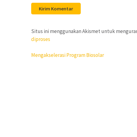
Situs ini menggunakan Akismet untuk mengura
diproses
Navigasi
Mengakselerasi Program Biosolar
pos