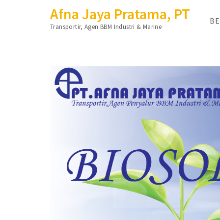
Afna Jaya Pratama, PT
B
Transportir, Agen BBM Industri & Marine
Lompat
ke
konten
(Tekan
Enter)