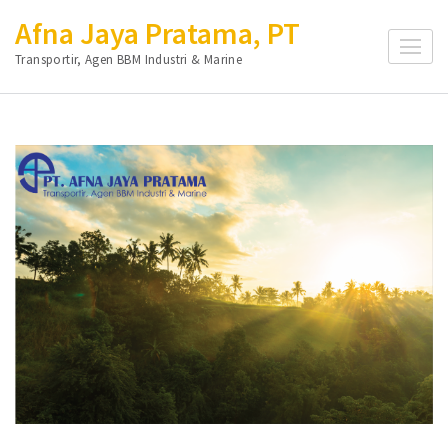
Lompat
Afna Jaya Pratama, PT
ke
Transportir, Agen BBM Industri & Marine
konten
(Tekan
Enter)