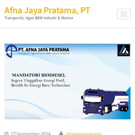
Lompat
Afna Jaya Pratama, PT
ke
Transportir, Agen BBM Industri & Marine
konten
(Tekan
Enter)
17 September 2024
afnajayapratama