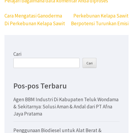
Pelajari bagaimana data komentar Anda diproses
Navigasi
Cara Mengatasi Ganoderma
Perkebunan Kelapa Sawit
pos
Di Perkebunan Kelapa Sawit
Berpotensi Turunkan Emisi
Cari
Cari
Pos-pos Terbaru
Agen BBM Industri Di Kabupaten Teluk Wondama
& Sekitarnya: Solusi Aman & Andal dari PT Afna
Jaya Pratama
Penggunaan Biodiesel untuk Alat Berat &