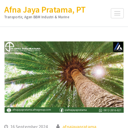
Lompat
Afna Jaya Pratama, PT
ke
Transportir, Agen BBM Industri & Marine
konten
(Tekan
Enter)
16 September 2024
afnajayapratama