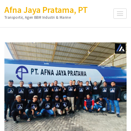
Lompat
Afna Jaya Pratama, PT
ke
Transportir, Agen BBM Industri & Marine
konten
(Tekan
Enter)