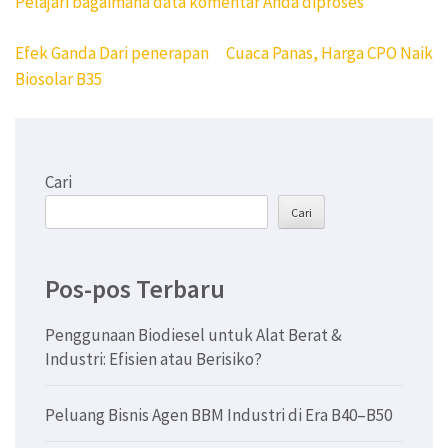
Pelajari bagaimana data komentar Anda diproses
Navigasi
Efek Ganda Dari penerapan
Cuaca Panas, Harga CPO Naik
pos
Biosolar B35
Cari
Cari
Pos-pos Terbaru
Penggunaan Biodiesel untuk Alat Berat &
Industri: Efisien atau Berisiko?
Peluang Bisnis Agen BBM Industri di Era B40–B50