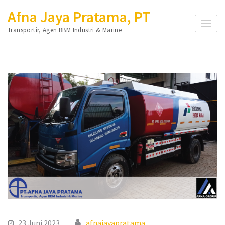
Lompat
Afna Jaya Pratama, PT
ke
Transportir, Agen BBM Industri & Marine
konten
(Tekan
Enter)
23 Juni 2023
afnajayapratama