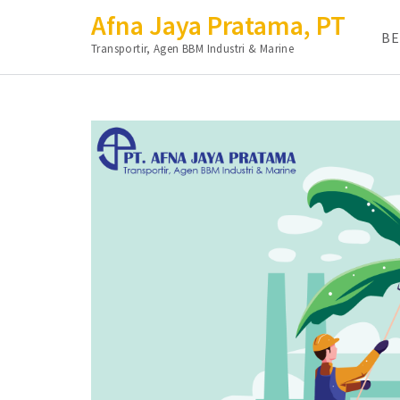
Afna Jaya Pratama, PT
B
Transportir, Agen BBM Industri & Marine
Lompat
ke
konten
(Tekan
Enter)