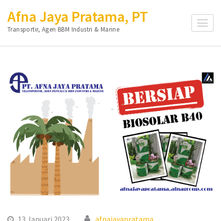
Lompat
Afna Jaya Pratama, PT
ke
Transportir, Agen BBM Industri & Marine
konten
(Tekan
Enter)
13 Januari 2023
afnajayapratama