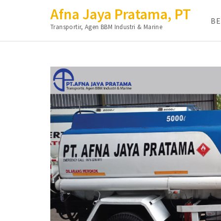
Afna Jaya Pratama, PT
B
Transportir, Agen BBM Industri & Marine
Lompat
ke
konten
(Tekan
Enter)