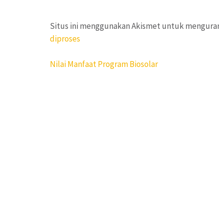
Situs ini menggunakan Akismet untuk mengura
diproses
Navigasi
Nilai Manfaat Program Biosolar
pos