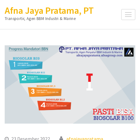
Lompat
Afna Jaya Pratama, PT
ke
Transportir, Agen BBM Industri & Marine
konten
(Tekan
Enter)
23 Desember 2022
afnajayapratama