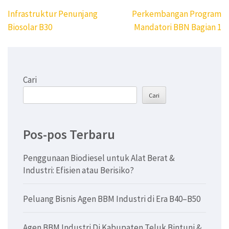
Navigasi
Infrastruktur Penunjang
Perkembangan Program
pos
Biosolar B30
Mandatori BBN Bagian 1
Cari
Cari
Pos-pos Terbaru
Penggunaan Biodiesel untuk Alat Berat &
Industri: Efisien atau Berisiko?
Peluang Bisnis Agen BBM Industri di Era B40–B50
Agen BBM Industri Di Kabupaten Teluk Bintuni &