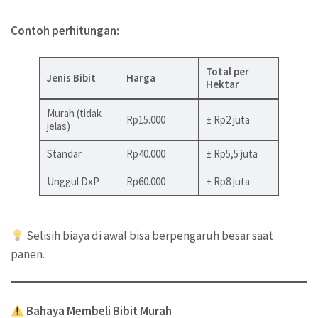
Contoh perhitungan:
Total per
Jenis Bibit
Harga
Hektar
Murah (tidak
Rp15.000
± Rp2 juta
jelas)
Standar
Rp40.000
± Rp5,5 juta
Unggul DxP
Rp60.000
± Rp8 juta
Selisih biaya di awal bisa berpengaruh besar saat
panen.
Bahaya Membeli Bibit Murah