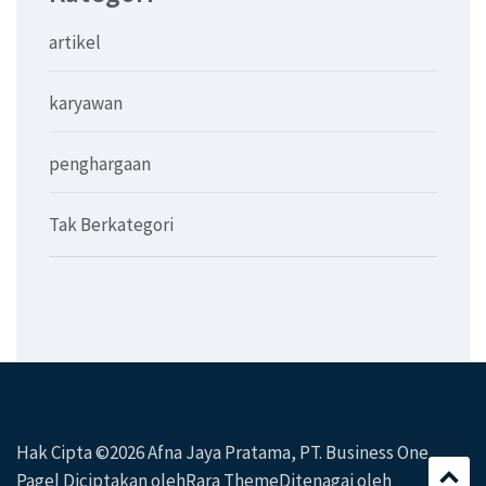
artikel
karyawan
penghargaan
Tak Berkategori
Hak Cipta ©2026
Afna Jaya Pratama, PT
. Business One
Page| Diciptakan oleh
Rara Theme
Ditenagai oleh