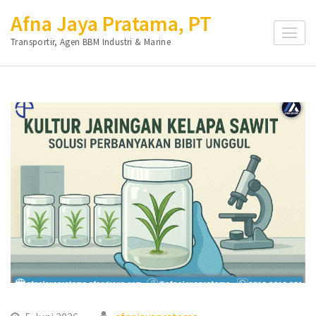
Lompat
Afna Jaya Pratama, PT
ke
Transportir, Agen BBM Industri & Marine
konten
(Tekan
Enter)