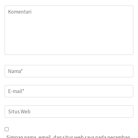
Komentari
Name
*
Email
*
Situs
Web
Simpan nama, email, dan situs web saya pada peramban