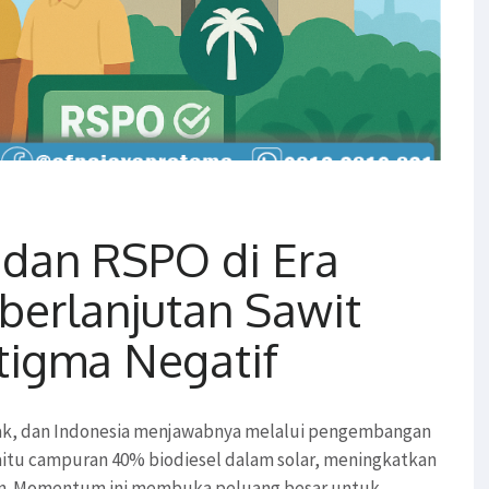
 dan RSPO di Era
berlanjutan Sawit
igma Negatif
ak, dan Indonesia menjawabnya melalui pengembangan
yaitu campuran 40% biodiesel dalam solar, meningkatkan
ikan. Momentum ini membuka peluang besar untuk