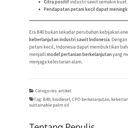
Citra positif
industri sawit semakin kuat.
Pendapatan petani kecil dapat meningk
Era B40 bukan sekadar perubahan kebijakan en
keberlanjutan industri sawit Indonesia
. Dengan
petani kecil, Indonesia dapat membuktikan bah
menjadi
model pertanian berkelanjutan
yang me
menjaga kelestarian alam.
Categories:
artikel
Tag:
B40
,
biodiesel
,
CPO berkelanjutan
,
keberlan
sustainable palm oil
Tentang Penulis