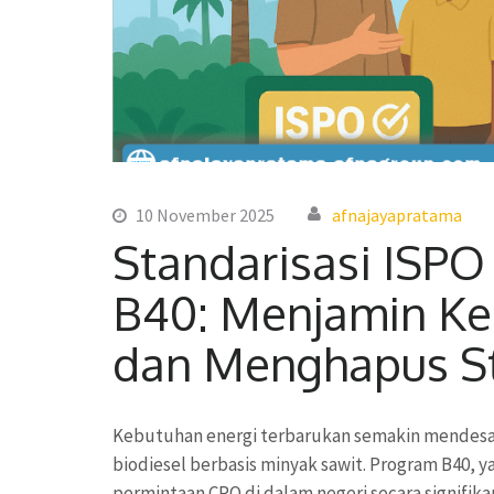
10 November 2025
afnajayapratama
Standarisasi ISPO
B40: Menjamin Ke
dan Menghapus St
Kebutuhan energi terbarukan semakin mendes
biodiesel berbasis minyak sawit. Program B40, 
permintaan CPO di dalam negeri secara signif