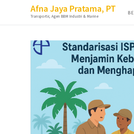
Afna Jaya Pratama, PT
B
Transportir, Agen BBM Industri & Marine
Lompat
ke
konten
(Tekan
Enter)