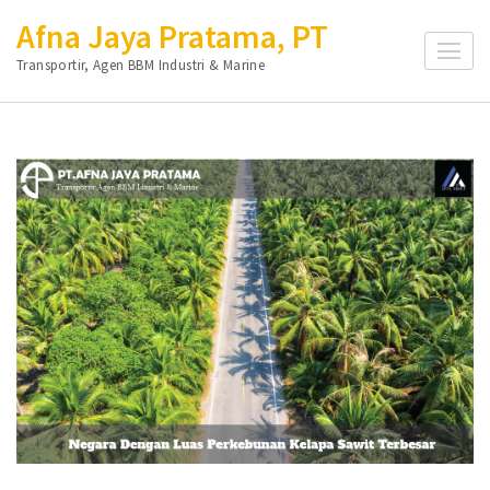
Lompat
Afna Jaya Pratama, PT
ke
Transportir, Agen BBM Industri & Marine
konten
(Tekan
Enter)