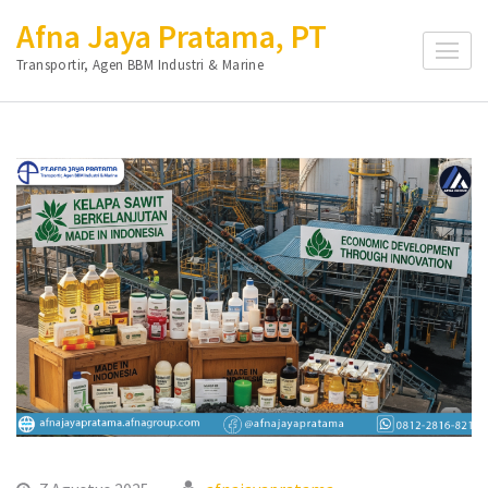
Lompat
Afna Jaya Pratama, PT
ke
Transportir, Agen BBM Industri & Marine
konten
(Tekan
Enter)