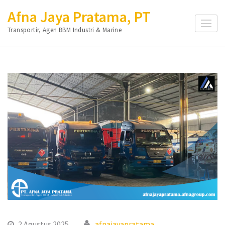
Lompat
Afna Jaya Pratama, PT
ke
Transportir, Agen BBM Industri & Marine
konten
(Tekan
Enter)
2 Agustus 2025
afnajayapratama