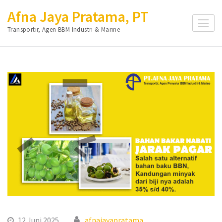
Lompat
Afna Jaya Pratama, PT
ke
Transportir, Agen BBM Industri & Marine
konten
(Tekan
Enter)
12 Juni 2025
afnajayapratama