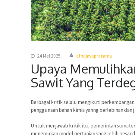
24 Mei 2025
afnajayapratama
Upaya Memulihka
Sawit Yang Terde
Berbagai kritik selalu mengikuti perkembangan i
penggunaan bahan kimia yanng berlebihan dan j
Untuk menjawab kritik itu, pemerintah sumat
menemukan model pertanian yang lebih besar da