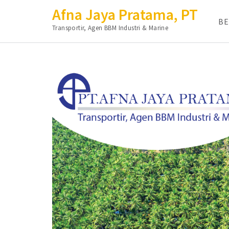
Afna Jaya Pratama, PT
B
Transportir, Agen BBM Industri & Marine
Lompat
ke
konten
(Tekan
Enter)