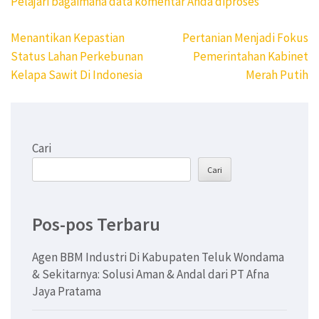
Pelajari bagaimana data komentar Anda diproses
Navigasi
Menantikan Kepastian
Pertanian Menjadi Fokus
pos
Status Lahan Perkebunan
Pemerintahan Kabinet
Kelapa Sawit Di Indonesia
Merah Putih
Cari
Cari
Pos-pos Terbaru
Agen BBM Industri Di Kabupaten Teluk Wondama
& Sekitarnya: Solusi Aman & Andal dari PT Afna
Jaya Pratama