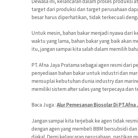
Dewasa ini, kelancaran dalam proses produksi at
target dari produksi dan target perusahaan dapa
besar harus diperhatikan, tidak terkecuali den
Untuk mesin, bahan bakar menjadi nyawa dari ke
waktu yang lama, bahan bakar yang baik akan m
itu, jangan sampai kita salah dalam memilih bah
PT. Afna Jaya Pratama sebagai agen resmi dari
penyediaan bahan bakar untuk industri dan mari
mensuplai kebutuhan dunia industry dan marine
memiliki sistem after sales yang terpecaya dan t
Baca Juga :
Alur Pemesanan Biosolar Di PT.Afna
Jangan sampai kita terjebak ke agen tidak res
dengan agen yang membeli BBM bersubsidi dan d
diakal. Demi kelancaran perusahaan, pastikan me