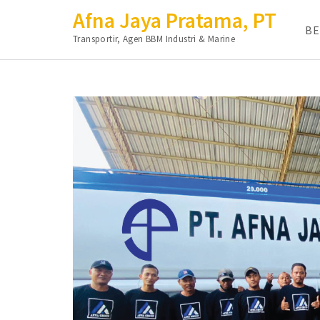
Afna Jaya Pratama, PT
B
Transportir, Agen BBM Industri & Marine
Lompat
ke
konten
(Tekan
Enter)