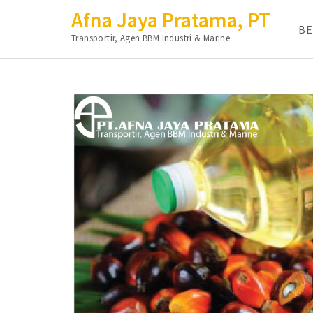
Afna Jaya Pratama, PT
B
Transportir, Agen BBM Industri & Marine
Lompat
ke
konten
(Tekan
Enter)