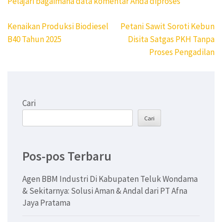
Pelajari bagaimana data komentar Anda diproses
Navigasi
Kenaikan Produksi Biodiesel
Petani Sawit Soroti Kebun
pos
B40 Tahun 2025
Disita Satgas PKH Tanpa
Proses Pengadilan
Cari
Cari
Pos-pos Terbaru
Agen BBM Industri Di Kabupaten Teluk Wondama
& Sekitarnya: Solusi Aman & Andal dari PT Afna
Jaya Pratama