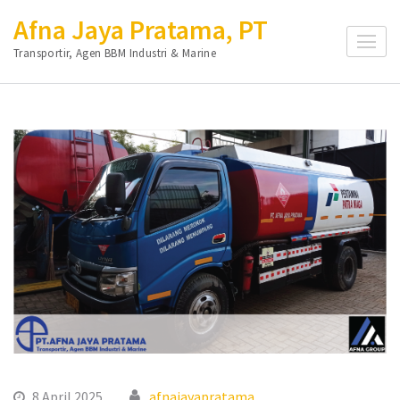
Lompat
Afna Jaya Pratama, PT
ke
Transportir, Agen BBM Industri & Marine
konten
(Tekan
Enter)
8 April 2025
afnajayapratama