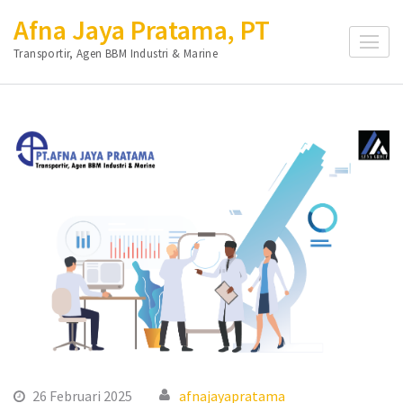
Lompat
Afna Jaya Pratama, PT
ke
Transportir, Agen BBM Industri & Marine
konten
(Tekan
Enter)
26 Februari 2025
afnajayapratama