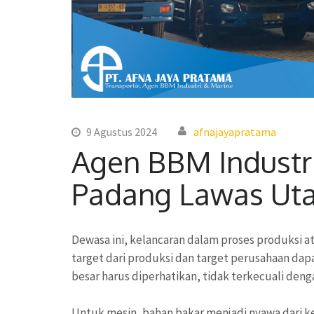
9 Agustus 2024
afnajayapratama
Agen BBM Industr
Padang Lawas Uta
Dewasa ini, kelancaran dalam proses produksi at
target dari produksi dan target perusahaan dapa
besar harus diperhatikan, tidak terkecuali den
Untuk mesin, bahan bakar menjadi nyawa dari ke