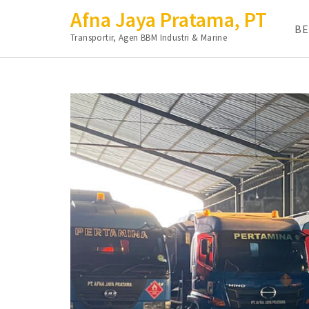
Afna Jaya Pratama, PT
B
Transportir, Agen BBM Industri & Marine
Lompat
ke
konten
(Tekan
Enter)