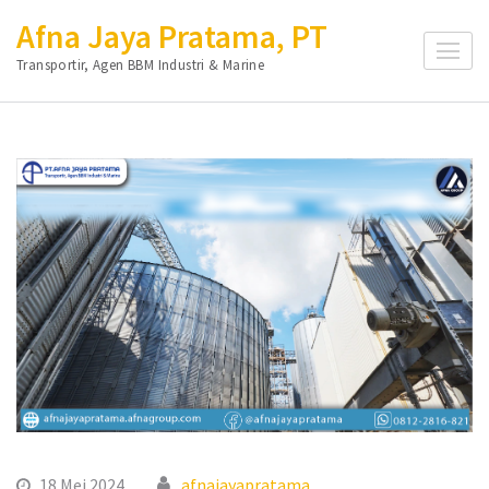
Lompat
Afna Jaya Pratama, PT
ke
Transportir, Agen BBM Industri & Marine
konten
(Tekan
Enter)
18 Mei 2024
afnajayapratama