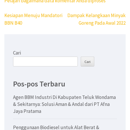
Pelajari bagaimana data komentar Anda diproses
Navigasi
Kesiapan Menuju Mandatori
Dampak Kelangkaan Minyak
pos
BBN B40
Goreng Pada Awal 2022
Cari
Cari
Pos-pos Terbaru
Agen BBM Industri Di Kabupaten Teluk Wondama
& Sekitarnya: Solusi Aman & Andal dari PT Afna
Jaya Pratama
Penggunaan Biodiesel untuk Alat Berat &