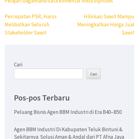
Pelajari bagaimana data komentar Anda diproses
Navigasi
Percepatan PSR, Harus
Hilirisasi Sawit Mampu
pos
Melibatkan Seluruh
Meningkatkan Harga Jual
Stakeholder Sawit
Sawit
Cari
Cari
Pos-pos Terbaru
Peluang Bisnis Agen BBM Industri di Era B40–B50
Agen BBM Industri Di Kabupaten Teluk Bintuni &
Sekitarnya: Solusi Aman & Andal dari PT Afna Jaya