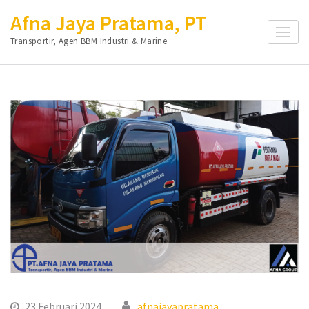
Lompat
Afna Jaya Pratama, PT
ke
Transportir, Agen BBM Industri & Marine
konten
(Tekan
Enter)
23 Februari 2024
afnajayapratama