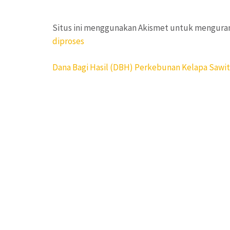
Situs ini menggunakan Akismet untuk mengura
diproses
Navigasi
Dana Bagi Hasil (DBH) Perkebunan Kelapa Sawit
pos