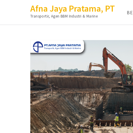
Afna Jaya Pratama, PT
B
Transportir, Agen BBM Industri & Marine
Lompat
ke
konten
(Tekan
Enter)