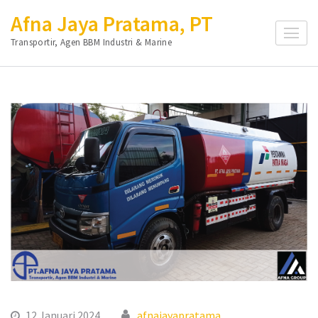
Lompat
Afna Jaya Pratama, PT
ke
Transportir, Agen BBM Industri & Marine
konten
(Tekan
Enter)
12 Januari 2024
afnajayapratama