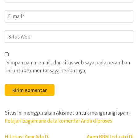
Email
*
Situs
Web
Simpan nama, email, dan situs web saya pada peramban
ini untuk komentar saya berikutnya.
Situs ini menggunakan Akismet untuk mengurangi spam.
Pelajari bagaimana data komentar Anda diproses
Navigasi
Hilirisasi Yang Ada Di
Agen BBM Industri Di