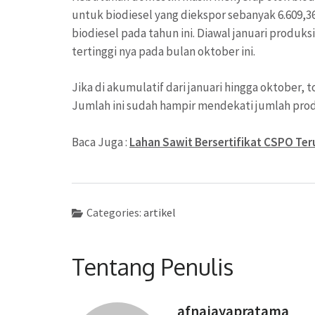
untuk biodiesel yang diekspor sebanyak 6.609,36 
biodiesel pada tahun ini. Diawal januari produksi
tertinggi nya pada bulan oktober ini.
Jika di akumulatif dari januari hingga oktober, t
Jumlah ini sudah hampir mendekati jumlah produk
Baca Juga :
Lahan Sawit Bersertifikat CSPO Te
Categories:
artikel
Tentang Penulis
afnajayapratama