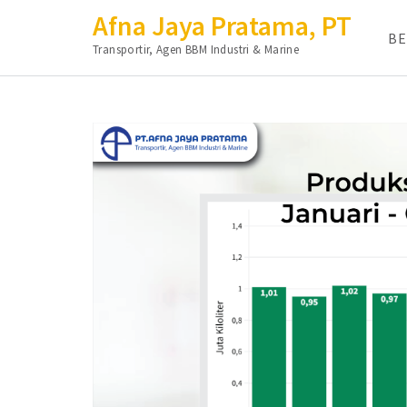
Afna Jaya Pratama, PT
B
Transportir, Agen BBM Industri & Marine
Lompat
ke
konten
(Tekan
Enter)