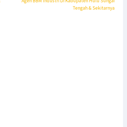
l
Agen BBM Industri Di Kabupaten Hulu Sungai
Tengah & Sekitarnya