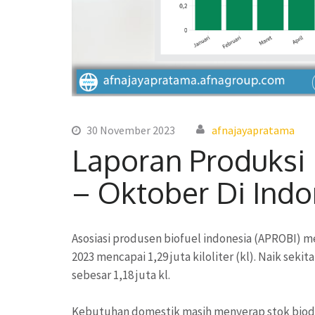
30 November 2023
afnajayapratama
Laporan Produksi 
– Oktober Di Indo
Asosiasi produsen biofuel indonesia (APROBI) m
2023 mencapai 1,29 juta kiloliter (kl). Naik sek
sebesar 1,18 juta kl.
Kebutuhan domestik masih menyerap stok biodies