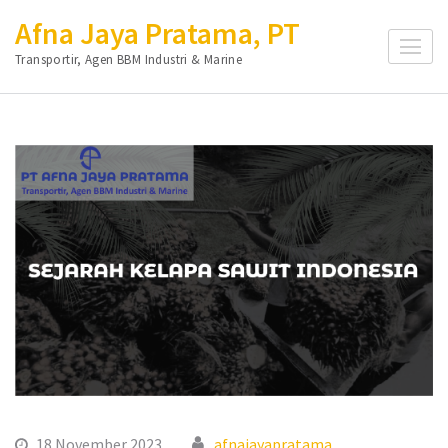
Lompat
Afna Jaya Pratama, PT
ke
Transportir, Agen BBM Industri & Marine
konten
(Tekan
Enter)
18 November 2023
afnajayapratama