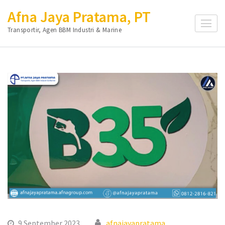
Lompat
Afna Jaya Pratama, PT
ke
Transportir, Agen BBM Industri & Marine
konten
(Tekan
Enter)
9 September 2023
afnajayapratama