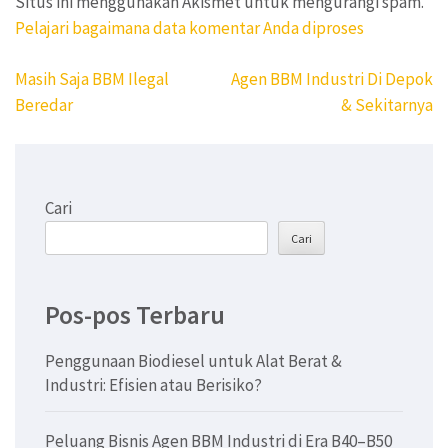
Situs ini menggunakan Akismet untuk mengurangi spam.
Pelajari bagaimana data komentar Anda diproses
Navigasi
Masih Saja BBM Ilegal
Agen BBM Industri Di Depok
pos
Beredar
& Sekitarnya
Cari
Cari
Pos-pos Terbaru
Penggunaan Biodiesel untuk Alat Berat &
Industri: Efisien atau Berisiko?
Peluang Bisnis Agen BBM Industri di Era B40–B50