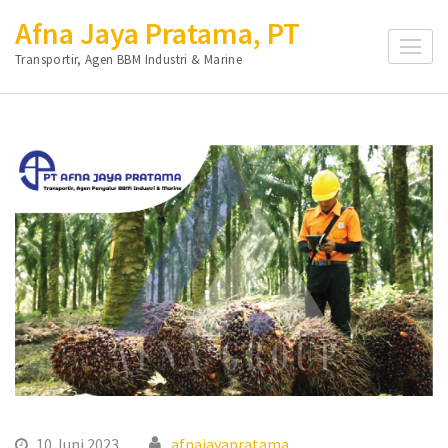
Lompat
Afna Jaya Pratama, PT
ke
Transportir, Agen BBM Industri & Marine
konten
(Tekan
Enter)
10 Juni 2023
afnajayapratama