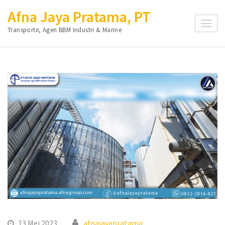
Lompat
Afna Jaya Pratama, PT
ke
Transportir, Agen BBM Industri & Marine
konten
(Tekan
Enter)
13 Mei 2023
afnajayapratama