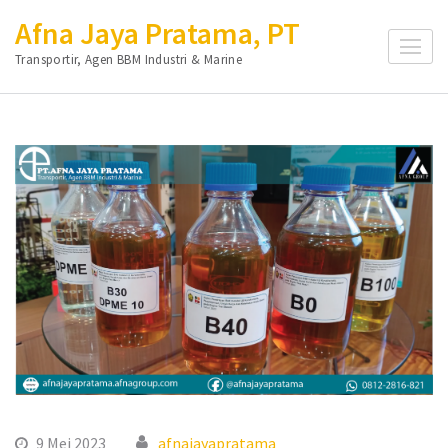
Lompat
Afna Jaya Pratama, PT
ke
Transportir, Agen BBM Industri & Marine
konten
(Tekan
Enter)
9 Mei 2023
afnajayapratama