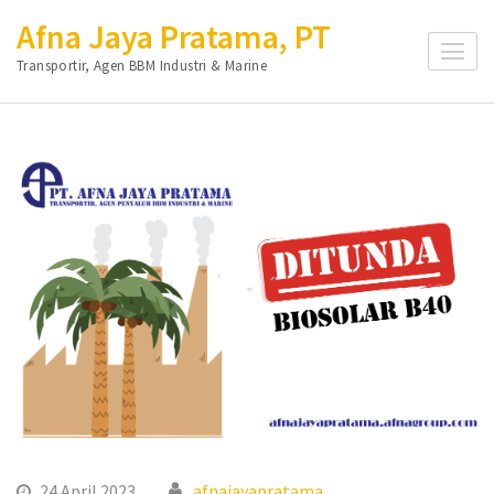
Lompat
Afna Jaya Pratama, PT
ke
Transportir, Agen BBM Industri & Marine
konten
(Tekan
Enter)
24 April 2023
afnajayapratama