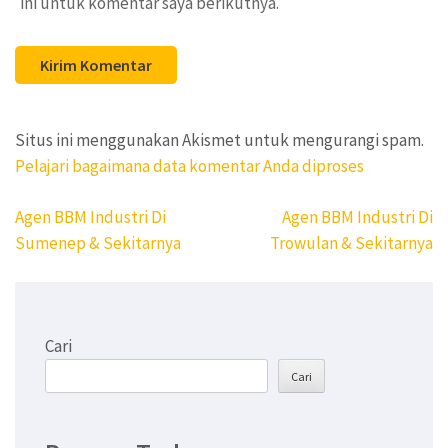
ini untuk komentar saya berikutnya.
Situs ini menggunakan Akismet untuk mengurangi spam.
Pelajari bagaimana data komentar Anda diproses
Navigasi
Agen BBM Industri Di
Agen BBM Industri Di
pos
Sumenep & Sekitarnya
Trowulan & Sekitarnya
Cari
Cari