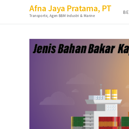
Afna Jaya Pratama, PT
B
Transportir, Agen BBM Industri & Marine
Lompat
ke
konten
(Tekan
Enter)