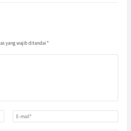
as yang wajib ditandai
*
Email
*