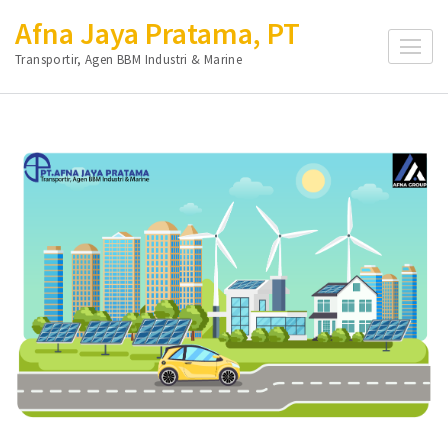
Lompat
Afna Jaya Pratama, PT
ke
Transportir, Agen BBM Industri & Marine
konten
(Tekan
Enter)